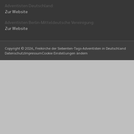
Adventisten Deutschland
:
Zur Website
Adventisten Berlin-Mitteldeutsche Vereinigung
:
Zur Website
Copyright ©
2026
, Freikirche der Siebenten-Tags-Adventisten in Deutschland
Datenschutz
Impressum
Cookie Einstellungen ändern