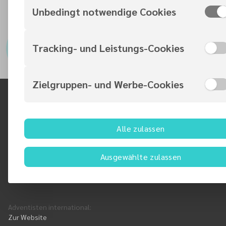
Unbedingt notwendige Cookies
Leitung Seniorenkreis
Tracking- und Leistungs-Cookies
Karin Schulz, S. Jahr
khsschulz@web.de
Zielgruppen- und Werbe-Cookies
Alle zulassen
Schleusinger Straße 12
12687 Berlin
DE
Ausgewählte zulassen
Adventisten international
:
Zur Website