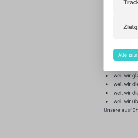
Trac
Ziel
Wir sind Adve
Alle zul
weil wir ü
weil wir 
weil wir 
weil wir 
weil wir 
weil wir ü
Unsere ausfü