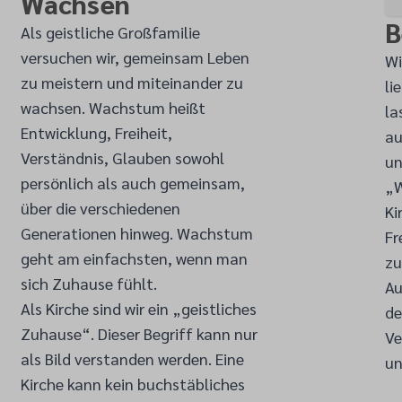
Wachsen
B
Als geistliche Großfamilie
versuchen wir, gemeinsam Leben
Wi
zu meistern und miteinander zu
li
wachsen. Wachstum heißt
la
Entwicklung, Freiheit,
au
Verständnis, Glauben sowohl
un
persönlich als auch gemeinsam,
„W
über die verschiedenen
Ki
Generationen hinweg. Wachstum
Fr
geht am einfachsten, wenn man
zu
sich Zuhause fühlt.
Au
Als Kirche sind wir ein „geistliches
de
Zuhause“. Dieser Begriff kann nur
Ve
als Bild verstanden werden. Eine
un
Kirche kann kein buchstäbliches