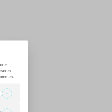
erer
unseren
 kommen.