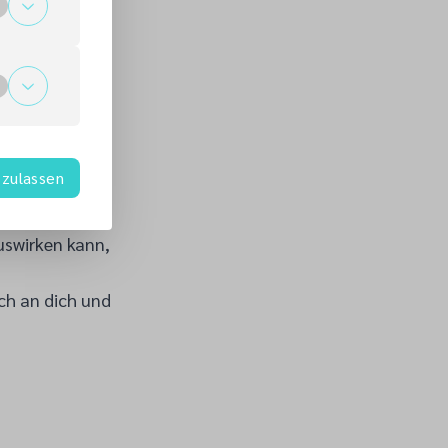
zulassen
uswirken kann,
ch an dich und