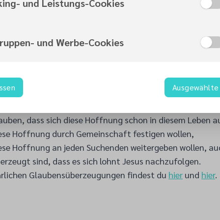
king- und Leistungs-Cookies
gruppen- und Werbe-Cookies
Das glauben wir
ntgemeinde...
assen
Ausgewählte 
berzeugt sind, dass diese Welt eine Hoffnung braucht,
glauben, dass diese Hoffnung nur durch Jesus kommt,
glauben, dass sich diese Hoffnung schon in diesem Leben a
diese Hoffnung durch Gemeinschaft festigen wollen,
diese Hoffnung an jeden Suchenden weitergeben wollen, au
berzeugt sind, dass es sich lohnt Jesus nachzufolgen.
hrlichen Glaubensüberzeugungen findest du
hier
und
hier
.