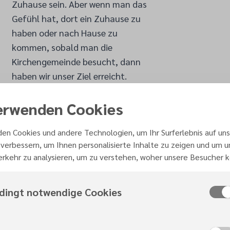
Zuhause sein. Aber wenn man das
Gefühl hat, dort ein Zuhause zu
haben oder nach Hause zu
kommen, sobald man die
Kirchengemeinde besucht, dann
haben wir unser Ziel erreicht.
Natürlich ist uns bewusst, dass
erwenden Cookies
geistliches Zuhause nicht nur in
der Kirche stattfinden darf. Es
en Cookies und andere Technologien, um Ihr Surferlebnis auf uns
muss Teil des Familienlebens und
verbessern, um Ihnen personalisierte Inhalte zu zeigen und um 
des täglichen Lebens jedes
rkehr zu analysieren, um zu verstehen, woher unsere Besucher
Einzelnen sein. Als
Kirchengemeinde wollen wir dazu
Anstoß geben und Vorbild sein.
dingt notwendige Cookies